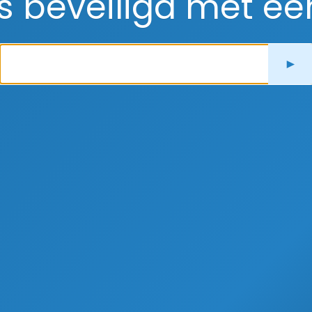
is beveiligd met e
►