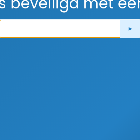
is beveiligd met e
►